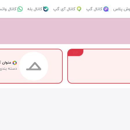
وش پلاس
کانال گپ
کانال آی گپ
کانال بله
کانال وات
VIP
عنوان کا
دسته بندی