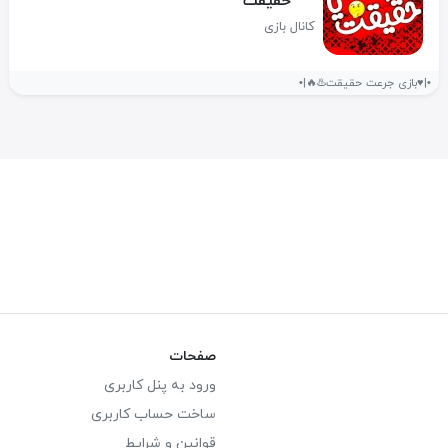
حقیقت
کانال بازی
•|♥️بازی جرعت حقیقت♨️🔥‌|•
صفحات
ورود به پنل کاربری
ساخت حساب کاربری
قوانین و شرایط