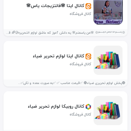
کانال ایتا 🌸فانتزیجات یاس🌸
کانال فروشگاه
💠﷽💠 🌸من یاسمنم🌸 یه دانش آموز که عاشق لوازم التحریره🥲🌈 قیمت مناسب...
کانال ایتا لوازم تحریر ضیاء
کانال فروشگاه
🔴پخش لوازم تحریری ضیاء🔴 ✅️قیمت مناسب ✅️ ✅️به صورت عمده و تکی✅️...
کانال روبیکا لوازم تحریر ضیاء
کانال فروشگاه