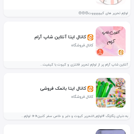
لوازم تحریر های کیوووووت😍😍😍
کانال ایتا آنلاین شاپ آرام
کانال فروشگاه
آنلاین شاپ آرام پر از لوازم تحریر فانتزی و کیوت با کیفیت...
کانال ایتا بانمک فروشی
کانال فروشگاه
به دنیای رنگارنگ #لوازم_التحریر کیوت و دلبر و خاص سفر کنین✈️✈️ لوازم...