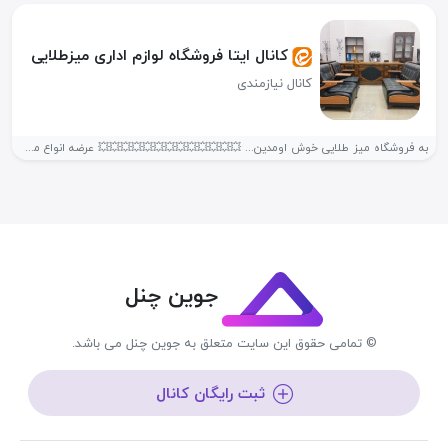
کانال ایتا فروشگاه لوازم اداری میزطلایی
کانال نیازمندی
به فروشگاه میز طلایی خوش اومدین... 💥💥💥💥💥💥💥💥💥💥💥💥💥 عرضه انواع میز های اداری...
جوین چنل
© تمامی حقوق این سایت متعلق به جوین چنل می باشد.
ثبت رایگان کانال