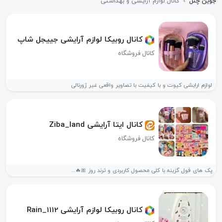
جوین چنل
›
کانال لوازم آرایشی و بهداشتی
کانال روبیکا لوازم آرایشی جییجل شاپ
کانال فروشگاه
لوازم ارایشی کیوت و با کیفیت با تصاویر واقعی غیر ژورنالی
کانال ایتا آرایشی Ziba_land
کانال فروشگاه
پک های فول گزینه با کلی محصول کاربردی و ترند روز 🎀🔥...
کانال روبیکا لوازم آرایشی Rain_1112