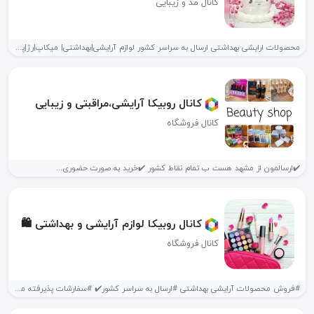
کانال مد و زیبایی
محصولات ارایشی بهداشتی ارسال به سراسر کشور لوازم آرایشی|بهداشتی| میکاپ|رژ|پک هدیه|آرایش|ماسک| اینجاهمه...
کانال روبیکا آرایشی،مراقبتی و زیبایی
کانال فروشگاه
✔️ارسالمون از مشهد هست ب تمام نقاط کشور ✔️خرید به صورت حضوری...
کانال روبیکا لوازم آرایشی و بهداشتی 🛍
کانال فروشگاه
#فروش محصولات آرایشی بهداشتی #ارسال به سراسر کشور✔️ #سفارشات پذیرفته میشود✔️ #هدف_ما_بهبود_کیفیت_زندگی_انسانهاست❤️