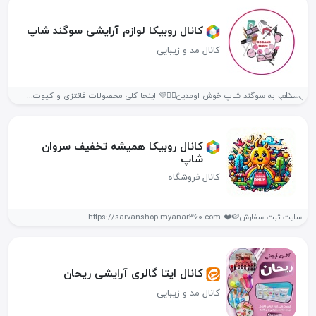
کانال روبیکا لوازم‌ آرایشی‌ سوگند شاپ
کانال مد و زیبایی
ܢܚܠߊ‌ܩܢ به سوگند شاپ خوش اومدین🙋‍♀️💜 اینجا کلی محصولات فانتزی و کیوت...
کانال روبیکا همیشه تخفیف سروان
شاپ
کانال فروشگاه
سایت ثبت سفارش🍉❤️ https://sarvanshop.myanar360.com
کانال ایتا گالری آرایشی ریحان
کانال مد و زیبایی