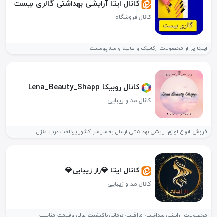
کانال ایتا آرایشی بهداشتی گالری بیست
کانال فروشگاه
اینجا پر از محصولات ارگانیک و عالیه واسه پوستت
کانال روبیکا Lena_Beauty_Shapp
کانال مد و زیبایی
فروش انواع لوازم ارایشی بهداشتی ارسال به سراسر کشور پرداخت درب منزل
کانال ایتا 💎راز زیبایی💎
کانال مد و زیبایی
محصولات آرایشی بهداشتی مراقبتی درمانی باکیفیت عالی وقیمت مناسب