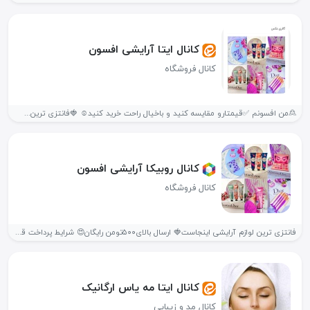
کانال ایتا آرایشی افسون
کانال فروشگاه
🙎من افسونم ✅قیمتارو مقایسه کنید و باخیال راحت خرید کنید☺ 🍓فانتزی ترین...
کانال روبیکا آرایشی افسون
کانال فروشگاه
فانتزی ترین لوازم آرایشی اینجاست🍓 ارسال بالای۵۰۰تومن رایگان😍 شرایط پرداخت قسطی داریم😳...
کانال ایتا مه یاس ارگانیک
کانال مد و زیبایی