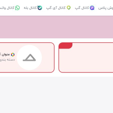
وش پلاس
کانال گپ
کانال آی گپ
کانال بله
کانال وات
VIP
عنوان کا
دسته بندی