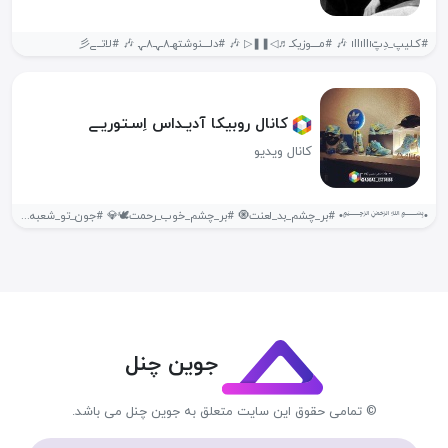
#‌کـلیپ_د‌ِپّıllıllı 🎶 #مــــوزیکـ♬◁❚❚▷ 🎶 #دلــــنوشتهـ٨ـﮩـ۸ـﮩ 🎶 #لاتــے彡
کانال روبیکا آدیـداس اِسـتوریـے
کانال ویدیو
•‌﷽• #بر_چشم‌_بد_لعنت🧿 #بر_چشم_خوب_رحمت🕊💎 #جون_تو_شعبه_ندرم #اصـــــالت‌⁦💎 • ⚜️🉐 ¹⁴⁰¹.¹⁰.²⁸ 400..........🚀.........500 لینک کانال: @adidas_estori86...
جوین چنل
© تمامی حقوق این سایت متعلق به جوین چنل می باشد.