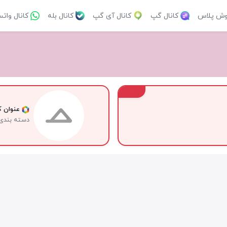
وش پلاس
کانال گپ
کانال آی گپ
کانال بله
کانال وات
VIP
عنوان کا
دسته بندی