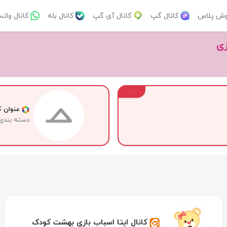
وش پلاس
کانال گپ
کانال آی گپ
کانال بله
کانال وات
زی
VIP
عنوان کا
دسته بندی
کانال ایتا اسباب بازی بهشت کودک