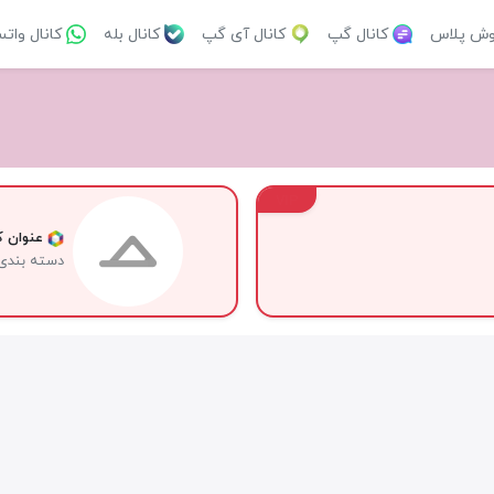
وش پلاس
کانال گپ
کانال آی گپ
کانال بله
کانال وات
VIP
عنوان کا
دسته بندی