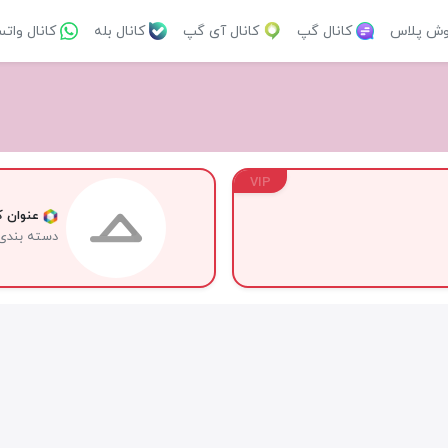
وش پلاس
کانال گپ
کانال آی گپ
کانال بله
کانال وات
VIP
عنوان کا
دسته بندی