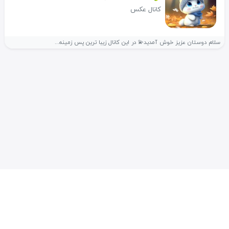
کانال عکس
سلام دوستان عزیز خوش آمدید💫 در این کانال زیبا ترین پس زمینه...