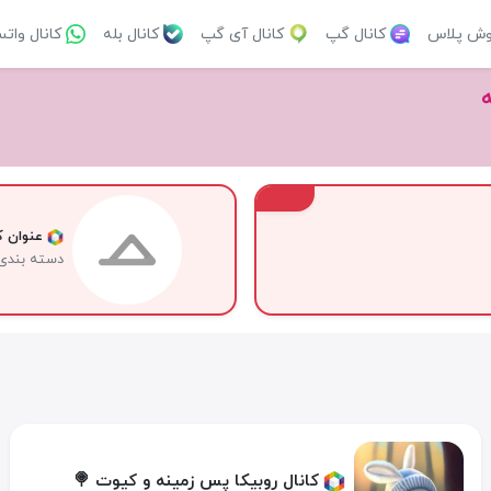
وش پلاس
کانال گپ
کانال آی گپ
کانال بله
کانال وات
VIP
عنوان کا
دسته بندی
کانال روبیکا پس زمینه و کیوت 🍭