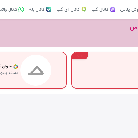
وش پلاس
کانال گپ
کانال آی گپ
کانال بله
کانال وات
اص
VIP
عنوان کا
دسته بندی