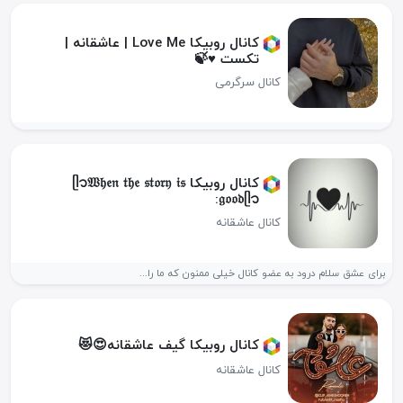
کانال روبیکا Love Me | عاشقانه |
تکست ♥️🍃
کانال سرگرمی
کانال روبیکا ᥫ᭡𝔚𝔥𝔢𝔫 𝔱𝔥𝔢 𝔰𝔱𝔬𝔯𝔶 𝔦𝔰
𝔤𝔬𝔬𝔡ᥫ᭡:
کانال عاشقانه
برای عشق سلام درود به عضو کانال خیلی ممنون که ما را...
کانال روبیکا گیف عاشقانه😍😻
کانال عاشقانه