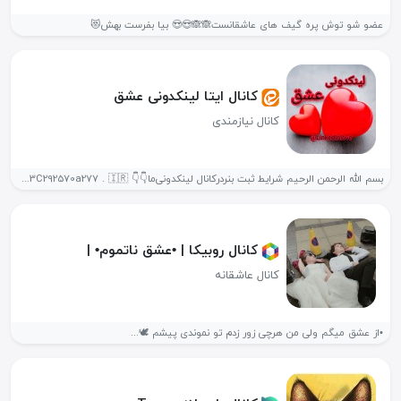
عضو شو توش پره گیف های عاشقانست🙈🙈😍😍 بیا بفرست بهش😻
کانال ایتا لینکدونی عشق
کانال نیازمندی
بسم الله الرحمن الرحیم شرایط ثبت بنردرکانال لینکدونی‌ما👇👇 https://eitaa.com/joinchat/215678993C292570a277 . 🇮🇷تابع قوانین...
کانال روبیکا | •عشق ناتموم• |
کانال عاشقانه
•از عشق میگم ولی من هرچی زور زدم تو نموندی پیشم 🕊️...