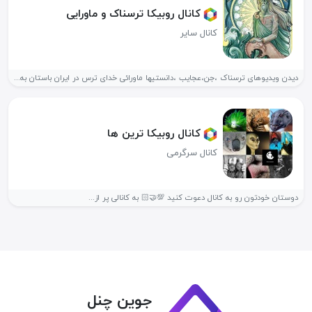
کانال روبیکا ترسناک و ماورایی
کانال سایر
دیدن ویدیوهای ترسناک ،جن،عجایب ،دانستیها ماورائی خدای ترس در ایران باستان به...
کانال روبیکا ترین ها
کانال سرگرمی
دوستان خودتون رو به کانال دعوت کنید 💯🤝🏻 به کانالی پر از...
جوین چنل