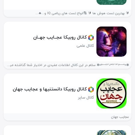
🔰 بهترین تست هوش ها 🔰 🔢انواع تست های ریاضی IQ و...🔥...
کانال روبیکا عجــایب جهــان
کانال علمی
❃•﷽•❃ سلام در این کانال اطلاعات مفیدی در اختیار شما گذاشته میشود...
کانال روبیکا دانستنیها و عجایب جهان
کانال سایر
عجایب جهان