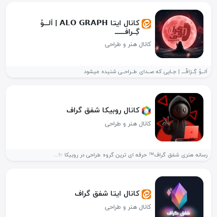
کانال ایتا 𝗔𝗟𝗢 𝗚𝗥𝗔𝗣𝗛 | اَلـــوُ
گِــرافـــــــ
کانال هنر و طراحی
اَلـــوُ گِــرٰافْــــ | جــایی که صــدای طــراحــی شنیده میشود
کانال روبیکا شفق گراف
کانال هنر و طراحی
رسانه هنری شفق گراف™ حرفه ای ترین گروه طراحی در روبیکا ✨...
کانال ایتا شفق گراف
کانال هنر و طراحی