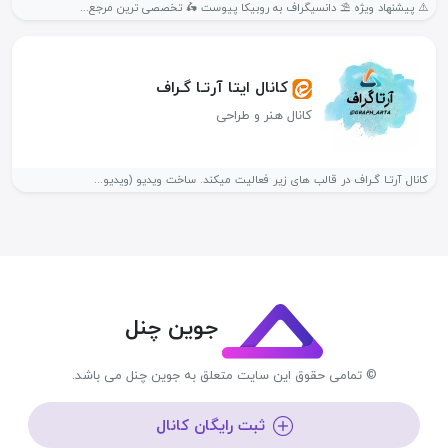
⚠️ پیشنهاد ویژه ⛱ دانسیگراف به روبیکا پیوست 🛵 تخصصی ترین مرجع...
کانال ایتا آرتـا گـراف
کانال هنر و طراحی
کانال آرتـا گـراف در قالب های زیر فعالیت میکند. ساخت ویدیو (ویدیو...
جوین چنل
© تمامی حقوق این سایت متعلق به جوین چنل می باشد.
ثبت رایگان کانال