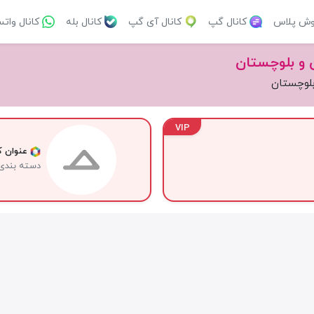
وش پلاس
کانال گپ
کانال آی گپ
کانال بله
کانال وات
 و بلوچستان
بلوچستان
VIP
عنوان کا
دسته بندی