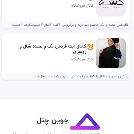
کانال فروشگاه
🛍️پخش عمده و تک محصولات ترند و پرفروش #کلاه #شال #مینیاسکارف #هدبند...
کانال ایتا فردش تک و عمده شال و
روسری
کانال فروشگاه
پخش روسری و شال با کمترین قیمت و بالاترین کیفیت ارسال به...
جوین چنل