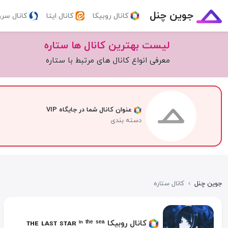
جوین چنل
کانال روبیکا
کانال ایتا
کانال سر
لیست بهترین کانال ها ستاره
معرفی انواع کانال های مرتبط با ستاره
عنوان کانال شما در جایگاه VIP
دسته بندی
جوین چنل
›
کانال ستاره
کانال روبیکا ᴛʜᴇ ʟᴀsᴛ sᴛᴀʀ ᶦⁿ ᵗʰᵉ ˢᵉᵃ