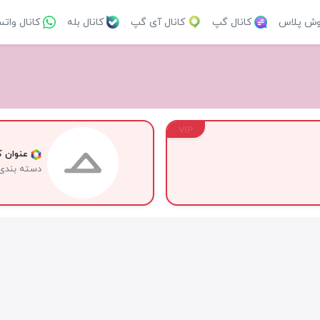
وش پلاس
کانال گپ
کانال آی گپ
کانال بله
کانال وات
VIP
عنوان کا
دسته بندی