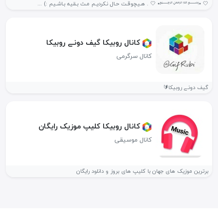
🤍 •﷽• 🤍 . هـیچوقـت حـال نـکردیـم مـث بـقیه بـاشـیم :) ‌...
کانال روبیکا گیف دونـے روبیکا
کانال سرگرمی
گیف دونـے روبیکا🔰
کانال روبیکا کلیپ موزیک رایگان
کانال موسیقی
برترین موزیک های جهان با کلیپ های بروز و دانلود رایگان