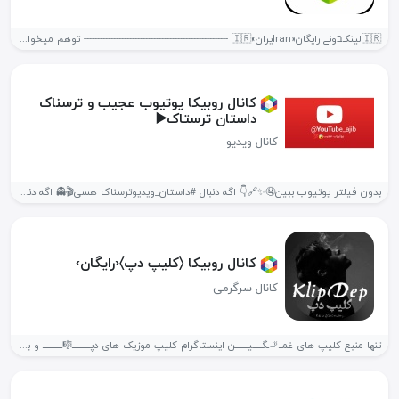
🇮🇷لینکـבونے رایگان«Iranیران»🇮🇷 ------------------------------------------------------ توهم میخوای کانال یا گروهت ثبت رایگان بشه✅بدون هیچ...
کانال روبیکا یوتیوب عجیب و ترسناک
داستان ترستاک▶️
کانال ویدیو
بدون فیلتر یوتیوب ببین🤤✨🔗👇 اگه دنبال #داستان_ویدیوترسناک هسی🎬👻 اگه دنبال ویدیو #عجیب_یوتیوب ...
کانال روبیکا ‌〈کلیپ دپ〉‹رایگان›
کانال سرگرمی
تنها منبع کلیپ های غمــ🚬ـگـــــیـــــــن اینستاگرام کلیپ موزیک های دپــــــــــ🎼ـــــــــــ و با...