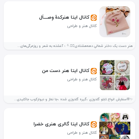
کانال ایتا هنرکدهٔ وِصــــاٰل
کانال هنر و طراحی
هنرِ دست یک دختر شمالیِ دهه‌هشتادی✋🏻🪡 ؛ آغشته به شعر و روزمرگی‌های...
کانال ایتا هنر دست من
کانال هنر و طراحی
✨🌸سفارش انواع تابلو گلدوزی ،گیره گلدوزی شده ،جا نماز و دیوارکوب جاکلیدی...
کانال ایتا گالری هنری خضرا
کانال هنر و طراحی