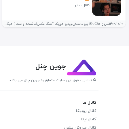
کانال سایر
1402/10/16شروع ما🥲✨🦋 بیو.داستان.ویدیو موزیک.آهنگ.عکس(عاشقانه و ست ) میگن عشقی ک ب گریه...
جوین چنل
© تمامی حقوق این سایت متعلق به جوین چنل می باشد.
کانال ها
کانال روبیکا
کانال ایتا
کانال سروش پلاس