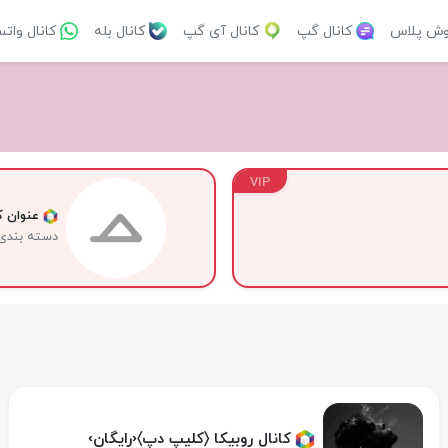
وش پلاس
کانال گپ
کانال آی گپ
کانال بله
کانال وات
VIP
عنوان کا
دسته بندی
کانال روبیکا ‌〈کلیپ دپ〉‹رایگان›