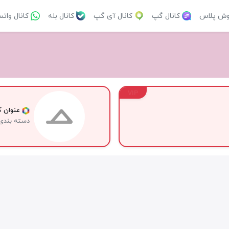
وش پلاس
کانال گپ
کانال آی گپ
کانال بله
کانال وات
VIP
عنوان کا
دسته بندی