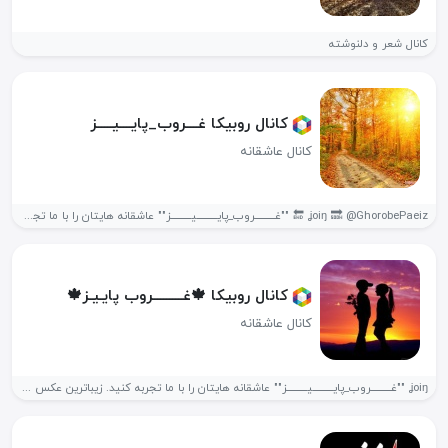
کانال شعر و دلنوشته
کانال روبیکا غــــروب_پایــــیـــــز
کانال عاشقانه
ʝoiŋ 🔜 @GhorobePaeiz 🔚 ""غــــــــــروب_پایــــــــــیــــــــــز"" عاشقانه هایتان را با ما تجربه کنید....
کانال روبیکا 🍁غــــــــــروب پایـیـز🍁
کانال عاشقانه
ʝoiŋ ""غــــــــــروب_پایــــــــــیــــــــــز"" عاشقانه هایتان را با ما تجربه کنید. زیباترین عکس ها،...