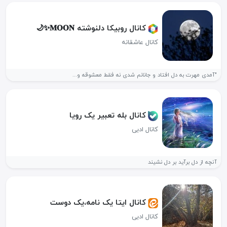
کانال روبیکا دلنوشته 𝐌𝐎𝐎𝐍✨️🌙
کانال عاشقانه
"آمدی مهرت به دل افتاد و جانانم شدی نه فقط معشوقه و...
کانال بله تعبیر یک رویا
کانال ادبی
آنچه از دل برآید بر دل نشیند
کانال ایتا یک نامه،یک دوست
کانال ادبی