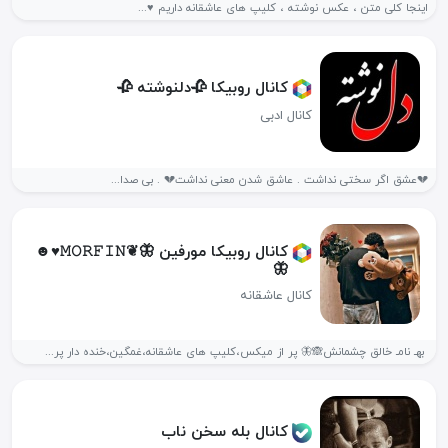
اینجا کلی متن ، عکس نوشته ، کلیپ های عاشقانه داریم ♥️...
کانال روبیکا 🥀دلنوشته ️🥀
کانال ادبی
💔عشق اگر سختی نداشت . عاشق شدن معنی نداشت💔 . بی صدا...
کانال روبیکا مورفین 🦋❦︎𝙼𝙾𝚁𝙵𝙸𝙽♥︎☻
🦋
کانال عاشقانه
‍‌‎‎‌‎‌‌‎‍‌‎‎‌‎‌‌‎‌‌‍‍‌‎‎‌‎‌‌‎‌‌ ‍‌‎‎بهـ نامـ خالق چشمانش🙈🦋 پر از میکس،کلیپ های عاشقانه،غمگین،خنده دار پر...
کانال بله سخن ناب