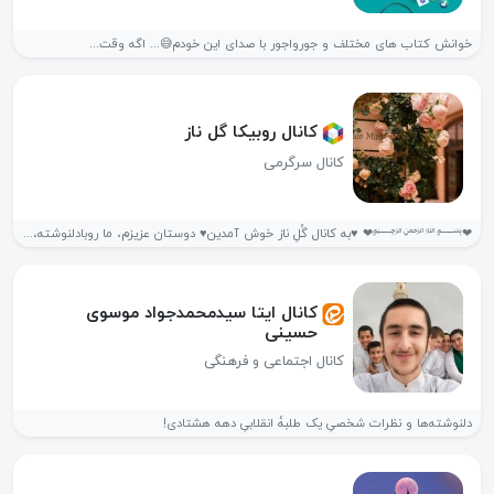
خوانش کتاب های مختلف و جورواجور با صدای این خودم😅... اگه وقت...
کانال روبیکا گل ناز
کانال سرگرمی
❤﷽❤ ♥️به کانال گُلِ ناز خوش آمدین♥️ دوستان عزیزم، ما روبادلنوشته،متن،گیف.موزیک ویدیو...
کانال ایتا سیدمحمدجواد موسوی
حسینی
کانال اجتماعی و فرهنگی
دلنوشته‌ها و نظرات شخصیِ یک طلبهٔ انقلابیِ دهه هشتادی!