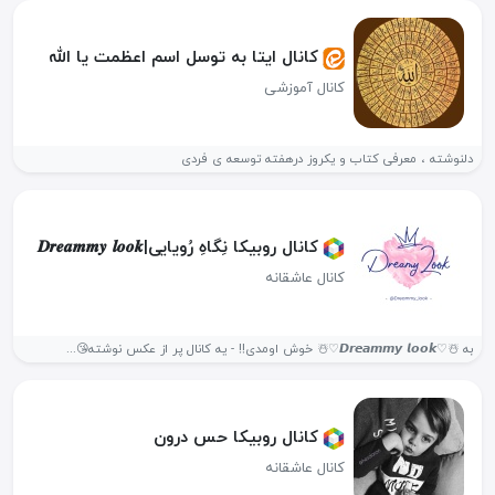
کانال ایتا به توسل اسم اعظمت یا الله
کانال آموزشی
دلنوشته ، معرفی کتاب و یکروز درهفته توسعه ی فردی
کانال روبیکا نِگاهِ رُویایی|𝑫𝒓𝒆𝒂𝒎𝒎𝒚 𝒍𝒐𝒐𝒌
کانال عاشقانه
به ☃️♡𝘿𝙧𝙚𝙖𝙢𝙢𝙮 𝙡𝙤𝙤𝙠♡☃️ خوش اومدی!! - یه کانال پر از عکس نوشته😘...
کانال روبیکا حس درون
کانال عاشقانه