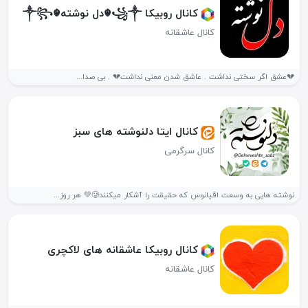
کانال روبیکا ꧁༒☬دل نوشته☬༒꧂
کانال عاشقانه
💔عشق اگر سختی نداشت . عاشق شدن معنی نداشت💔 . بی صدا...
کانال ایتا دلنوشته های سبز
کانال سرگرمی
نوشته هایی به وسعت اقیانوس که حقیقت را آشکار میکنند🥲💚 هر روز...
کانال روبیکا عاشقانه های لاکچری ️
کانال عاشقانه