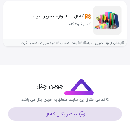
کانال ایتا لوازم تحریر ضیاء
کانال فروشگاه
🔴پخش لوازم تحریری ضیاء🔴 ✅️قیمت مناسب ✅️ ✅️به صورت عمده و تکی✅️...
جوین چنل
© تمامی حقوق این سایت متعلق به جوین چنل می باشد.
ثبت رایگان کانال