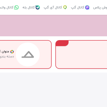
وش پلاس
کانال گپ
کانال آی گپ
کانال بله
کانال وات
VIP
عنوان کا
دسته بندی