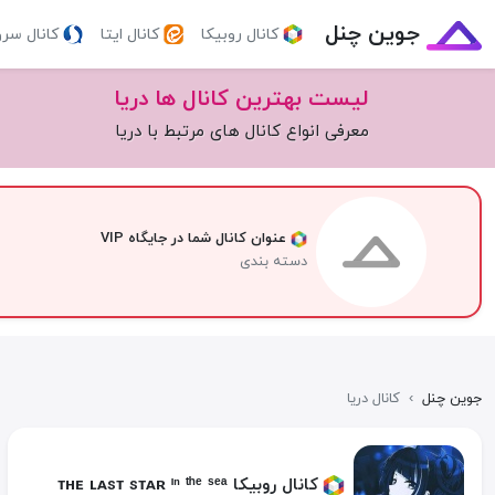
جوین چنل
کانال روبیکا
کانال ایتا
کانال سر
لیست بهترین کانال ها دریا
معرفی انواع کانال های مرتبط با دریا
عنوان کانال شما در جایگاه VIP
دسته بندی
جوین چنل
›
کانال دریا
کانال روبیکا ᴛʜᴇ ʟᴀsᴛ sᴛᴀʀ ᶦⁿ ᵗʰᵉ ˢᵉᵃ