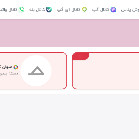
وش پلاس
کانال گپ
کانال آی گپ
کانال بله
کانال وات
VIP
عنوان کا
دسته بندی