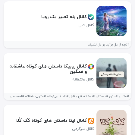
کانال بله تعبیر یک رویا
کانال ادبی
آنچه از دل برآید بر دل نشیند
کانال روبیکا داستان های کوتاه عاشقانه
و غمگین
کانال عاشقانه
#عکس #متن #داستان #نوشته #پروفایل #داستان_کوتاه #متن_عاشقانه #احساسی
کانال ایتا داستان های کوتاه کَک کُلا
کانال سرگرمی