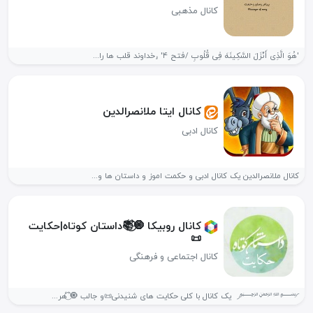
کانال مذهبی
'هُوَ الَّذِی أَنْزَلَ السَّکِینَهَ فِی قُلُوبِ /فتح ۴' ⸤خداوند قلب ها را...
کانال ایتا ملانصرالدین
کانال ادبی
کانال ملانصرالدین یک کانال ادبی و حکمت اموز و داستان ها و...
کانال روبیکا 🧿⃝⃡📚داستان کوتاه|حکایت
📜
کانال اجتماعی و فرهنگی
◜﷽◞ ‌ یک کانال با کلی حکایت های شنیدنی📜و جالب 🧿⃝⃡ هر...