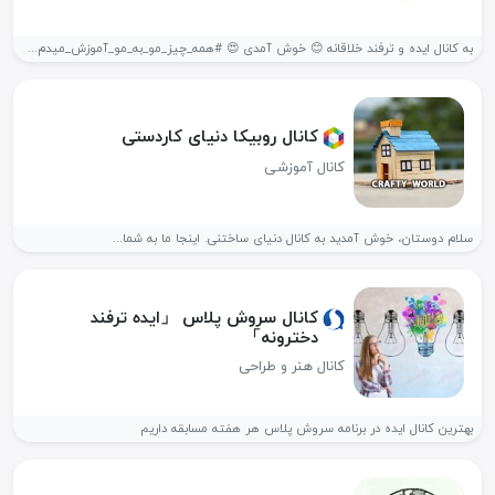
به کانال ایده و ترفند خلاقانه 😊 خوش آمدی 😍 #همه_چیز_مو_به‌_مو_آموزش_میدم👇 ✔️با...
کانال روبیکا دنیای کاردستی
کانال آموزشی
سلام دوستان، خوش آمدید به کانال دنیای ساختنی. اینجا ما به شما...
کانال سروش پلاس 「ایده ترفند
دخترونه」
کانال هنر و طراحی
بهترین کانال ایده در برنامه سروش پلاس هر هفته مسابقه داریم