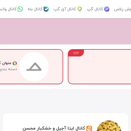
وش پلاس
کانال گپ
کانال آی گپ
کانال بله
کانال وات
VIP
عنوان کا
دسته بندی
کانال ایتا آجیل و خشکبار محسن