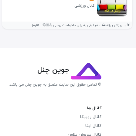
کانال ورزشی
🔰 با ورزش روزانه🌅 ، میتونی به وزن دلخواهت برسی.💪🏼😃 . 👑رمز...
جوین چنل
© تمامی حقوق این سایت متعلق به جوین چنل می باشد.
کانال ها
کانال روبیکا
کانال ایتا
کانال سروش پلاس