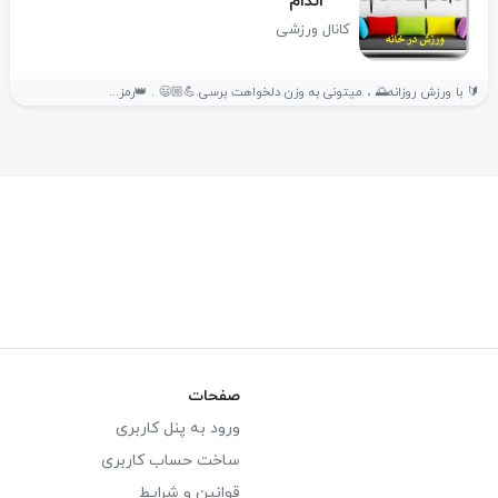
اندام
کانال ورزشی
🔰 با ورزش روزانه🌅 ، میتونی به وزن دلخواهت برسی.💪🏼😃 . 👑رمز...
صفحات
ورود به پنل کاربری
ساخت حساب کاربری
قوانین و شرایط