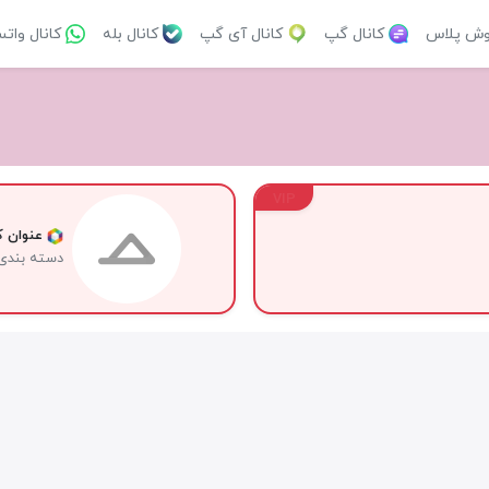
وش پلاس
کانال گپ
کانال آی گپ
کانال بله
کانال وات
VIP
عنوان کا
دسته بندی