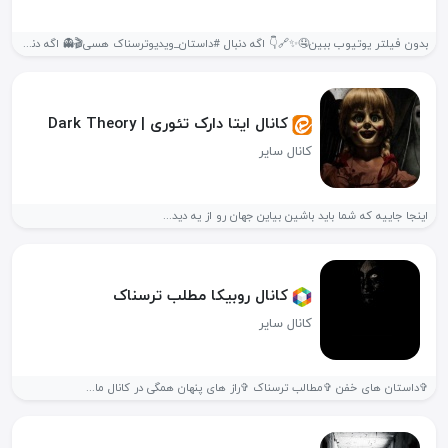
بدون فیلتر یوتیوب ببین🤤✨🔗👇 اگه دنبال #داستان_ویدیوترسناک هسی🎬👻 اگه دنبال ویدیو #عجیب_یوتیوب ...
کانال ایتا دارک تئوری | Dark Theory
کانال سایر
اینجا جاییه که شما باید باشین بیاین جهان رو از یه دید...
کانال روبیکا مطلب ترسناک
کانال سایر
✞داستان های خفن ✞مطالب ترسناک ✞راز های پنهان همگی در کانال ما...