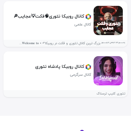
کانال روبیکا تئوری🧠فکت💡عجایب🔎
کانال علمی
‌﷽ بزرگ ترین کانال تئوری و فکت در روبیکا↶ • 𝐖𝐞𝐥𝐜𝐨𝐦𝐞 𝐭𝐨...
کانال روبیکا پادشاه تئوری
کانال سرگرمی
تئوری کلیپ ترسناک