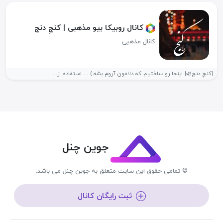
کانال روبیکا بیو مذهبی | کنجِ دنج
کانال مذهبی
|کنجِ دنج🌿| اینجا رو ساختیم که دلامون آروم بشه:) ... استفاده از...
جوین چنل
© تمامی حقوق این سایت متعلق به جوین چنل می باشد.
ثبت رایگان کانال