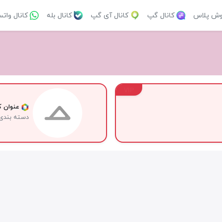
وش پلاس
کانال گپ
کانال آی گپ
کانال بله
کانال وات
VIP
عنوان کا
دسته بندی