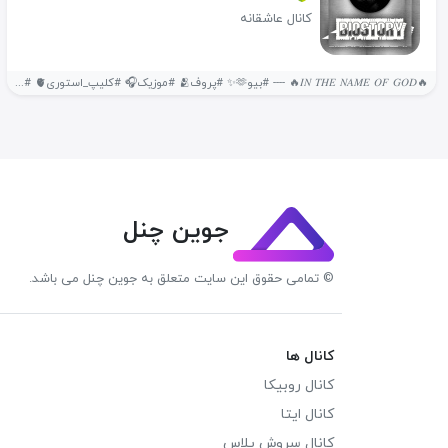
کانال عاشقانه
🔥𝐼𝑁 𝑇𝐻𝐸 𝑁𝐴𝑀𝐸 𝑂𝐹 𝐺𝑂𝐷🔥‌ ---- #بیو🫶✨ #پروف🫂 #موزیک🎧 #کلیپ_استوری🫀 #انگیزشی🌚 #بیوگرافی🫠...
جوین چنل
© تمامی حقوق این سایت متعلق به جوین چنل می باشد.
کانال ها
کانال روبیکا
کانال ایتا
کانال سروش پلاس