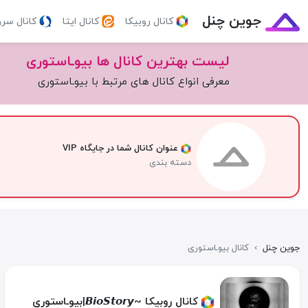
جوین چنل
کانال روبیکا
کانال ایتا
کانال سر
لیست بهترین کانال ها بیوـاستوری
معرفی انواع کانال های مرتبط با بیوـاستوری
عنوان کانال شما در جایگاه VIP
دسته بندی
جوین چنل
›
کانال بیوـاستوری
کانال روبیکا ~𝘽𝙞𝙤𝙎𝙩𝙤𝙧𝙮|بیوـاستوری