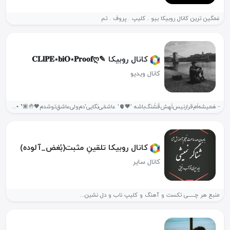
غمگین ترین کانال روبیکا بیو . کلیپ . پروف . تم
کانال روبیکا ✎𝐂𝐋𝐥𝐏𝐄⋆𝐛𝐢𝐎⋆𝐏𝐫𝐨𝐨𝐟ღ
کانال ویدیو
- هَمیشه‌اَم‌قرار‌نیس‌تَهِش‌قَشَنگ‌باشه '🖤🫀' عاشقی‌نگایی'دم‌ولی‌عاشق‌ِتو‌شدم🖤🤚🏿" • ـ لف دادن خزشده بزن بی صدا🔕...
کانال روبیکا تلقینِ مثبت(بُغض_آلوده)
کانال سایر
منبع هر چــــــی تکست و آهنگ و کلیپ ناب و دل نشین...