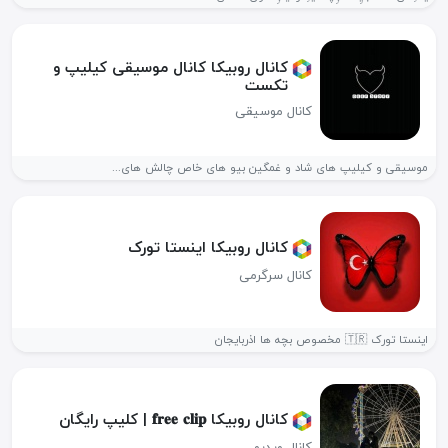
کانال روبیکا کانال موسیقی کیلیپ و
تکست
کانال موسیقی
موسیقی و کیلیپ های شاد و غمگین بیو های خاص چالش های...
کانال روبیکا اینستا تورک
کانال سرگرمی
اینستا تورک 🇹🇷 مخصوص بچه ها اذربایجان
کانال روبیکا 𝐟𝐫𝐞𝐞 𝐜𝐥𝐢𝐩 | کلیپ رایگان
کانال ویدیو