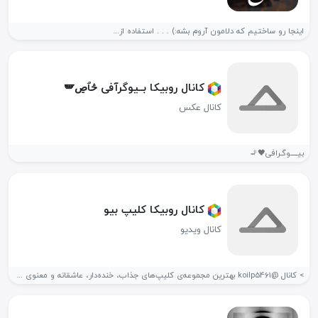
اینجا رو ساختیم که دلامون آروم بشه:) . . . استفاده از...
کانال روبیکا بــیوگرآفی څٱڝ🪽
کانال عکس
بیـــــوگـرافی🖤🚬
کانال روبیکا کلیپ بیو
کانال ویدیو
> کانال @koilp5461 بهترین مجموعه‌ی کلیپ‌های جذاب، خنده‌دار، عاشقانه و معنوی همراه...