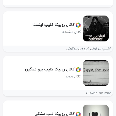
کانال روبیکا کلیپ اینستا️
کانال عاشقانه
#کلیپ بیوگرافی #پروفایل بیوگرافی
کانال روبیکا کلیپ بیو غمگین
کانال ویدیو
"Avîna dîle min...♥️
کانال روبیکا قلب مشکی