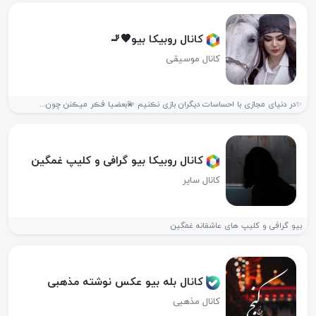
کانال روبیکا بیو🖤🚬
کانال موسیقی
✨در دنیای مجازی با احساسات دیگران بازی نڪنیم 💫بعضیا فڪر میڪنن چون...
کانال روبیکا بیو گرافی و کلیپ غمگین
کانال سایر
بیو گرافی و کلیپ های عاشقانه غمگین
کانال بله بیو عکس نوشته مذهبی
کانال مذهبی