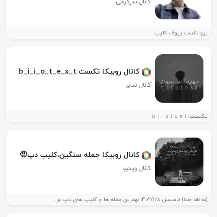
کانال سرگرمی
بیو تکست پروف کلیپ
کانال روبیکا تکست b_i_i_o_t_e_x_t
کانال سایر
تـ‌کـ‌سـ‌ت؛ b_i_i_o_t_e_x_t
کانال روبیکا جمله سنگین،کلیپ دپ🤨
کانال ویدیو
(به نام خدا) تاسیس:1402/1/8 بهترین جمله ها و کلیپ های دپ در...