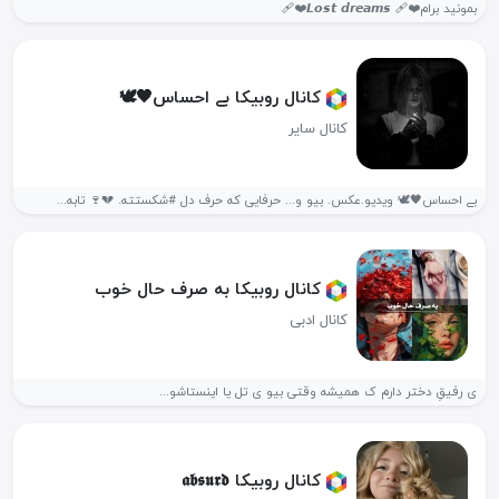
بمونید برام❤️‍🩹 𝙇𝙤𝙨𝙩 𝙙𝙧𝙚𝙖𝙢𝙨❤️‍🩹
کانال روبیکا بے احساس🖤🕊
کانال سایر
بے احساس🖤🕊 ویدیو.عکس. بیو و... حرفایی که حرف دل #شکستته. 💔🍷 تابه...
کانال روبیکا به صرف حال خوب
کانال ادبی
ی رفیقِ دختر دارم ک همیشه وقتی بیو ی تل یا اینستاشو...
کانال روبیکا 𝖆𝖇𝖘𝖚𝖗𝖉