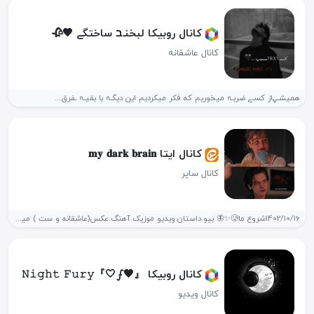
کانال روبیکا لبخنـב ساختگے 🖤🥀
کانال عاشقانه
همیشــہاز کسـے ضربـہ میخوریم که فکر میکردیم این دیگـہ با بقیـہ ـفرق...
کانال ایتا 𝐦𝐲 𝐝𝐚𝐫𝐤 𝐛𝐫𝐚𝐢𝐧
کانال سایر
1402/10/16شروع ما🥲✨🦋 بیو.داستان.ویدیو موزیک.آهنگ.عکس(عاشقانه و ست ) میگن عشقی ک ب گریه...
کانال روبیکا 𝙽𝚒𝚐𝚑𝚝 𝙵𝚞𝚛𝚢『🤍ഽ🖤』
کانال ویدیو