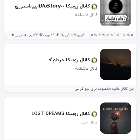
کانال روبیکا ~𝘽𝙞𝙤𝙎𝙩𝙤𝙧𝙮|بیوـاستوری
کانال عاشقانه
🔥𝐼𝑁 𝑇𝐻𝐸 𝑁𝐴𝑀𝐸 𝑂𝐹 𝐺𝑂𝐷🔥‌ ---- #بیو🫶✨ #پروف🫂 #موزیک🎧 #کلیپ_استوری🫀 #انگیزشی🌚 #بیوگرافی🫠...
کانال روبیکا حرفام☄️
کانال عاشقانه
این کانال عالیه مخصوصا برای بیو گرافی
کانال روبیکا LOST DREAMS
کانال ادبی