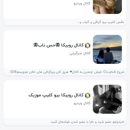
کانال ویدیو
عکس کلیپ بیو گرافی و گیف و...
کانال روبیکا 🦋حس ناب🦋
کانال سرگرمی
ش‍‌روع ف‍‌ع‍‌ال‍‌ی‍‌ت🙂 خ‍‌وش اوم‍‌دی‍‌ن ب‍ه ک‍‌ان‍ال❤ ه‍‌روز ک‍‌ل‍ی ب‍‌ی‍‌وگ‍‌راف‍ی ه‍‌ای خ‍‌ف‍‌ن م‍‌ی‍‌ن‍‌وی‍‌س‍‌م🦋💞...
کانال روبیکا بیو کلیپ موزیک
کانال ویدیو
امیدوارم عضو شید و مارا با عضو شدن خوشحال کنید