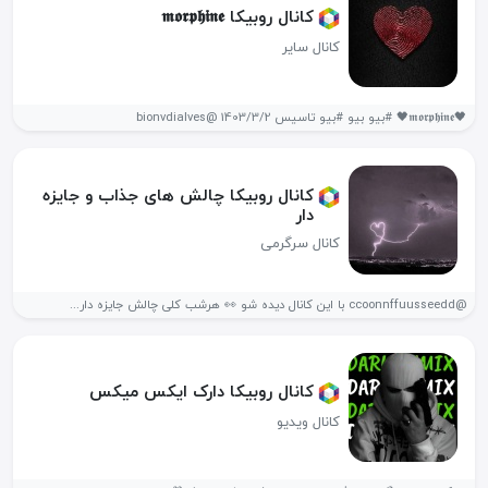
کانال روبیکا 𝖒𝖔𝖗𝖕𝖍𝖎𝖓𝖊
کانال سایر
🖤𝖒𝖔𝖗𝖕𝖍𝖎𝖓𝖊🖤 #بیو بیو #بیو تاسیس 1403/3/2 @bionvdialves
کانال روبیکا چالش های جذاب و جایزه
دار
کانال سرگرمی
@ccoonnffuusseedd با این کانال دیده شو 👀 هرشب کلی چالش جایزه دار...
کانال روبیکا دارک ایکس میکس
کانال ویدیو