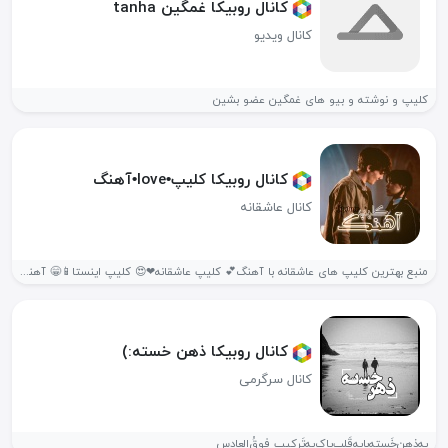
کانال روبیکا غمگین tanha
کانال ویدیو
کلیپ و نوشته و بیو های غمگین عضو بشین
کانال روبیکا کلیپ•love•آهنگ
کانال عاشقانه
منبع بهترین کلیپ های عاشقانه با آهنگ💕 کلیپ عاشقانه❤😍 کلیپ اینستا📱😁 آهنگ🎵😊💚...
کانال روبیکا ذهن خسته:)
کانال سرگرمی
یه‌ذِهن‌خَسته‌با‌یِه‌قَلب‌ِپاک‌یه‌ِتَرکیبِ فوق‌ُالعادس