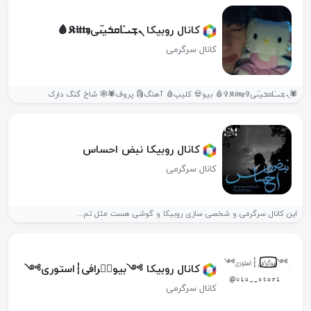
کانال روبیکا ️ܢ̣ܫ‌ܝ̇ߺߊ‌ܩ‌ܭیࡅ߳ی𝕶𝖎𝖙𝖙𝖞🩸
کانال سرگرمی
🕷️ܢ̣ܫ‌ܝ̇ߺߊ‌ܩ‌ܭیࡅ߳ی✞𝕶𝖎𝖙𝖙𝖞✞🩸 بیو💀 کلیپ🩸 آهنگ🗿 پروف🕷️🕸️ شاخ گنگ دارک
کانال روبیکا نبض احساس
کانال سرگرمی
این کانال سرگرمی و شخصی سازی روبیکا و گوشی هست مثل تم‌...
کانال روبیکا ༻بیوگ⃢رافی┆استوری༻
کانال سرگرمی