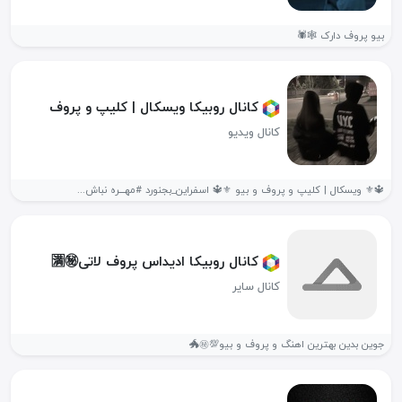
بیو پروف دارک 🕸🕷
کانال روبیکا ویسکال | کلیپ و پروف
کانال ویدیو
🔱⚜️ ویسکال | کلیپ و پروف و بیو ⚜️🔱 اسفراین_بجنورد #مهـــره نباش...
کانال روبیکا ادیداس پروف لاتی🈵㊙️
کانال سایر
جوین بدین بهترین اهنگ و پروف و بیو💯㊙️🐲