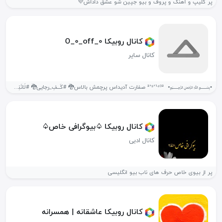
پر کلیپ و اهنگ و پروف و بیو جپین شو عشق داداش💜
کانال روبیکا O_0_off_0
کانال سایر
•﷽• ‌ ¹⁴⁰²'⁹'² صفارت آدیداس پرچمش بالاس🐉 #کَـــف‌ِ_رجایی🐉 #لَاتَنِسَـے #ذِکرُاللّـہ🎖 هـیچوقـت حـال...
کانال روبیکا ♤بیوگرافی خاص♤
کانال ادبی
پر از بیوی خاص حرف های ناب بیو انگلیسی
کانال روبیکا عاشقانه | همسرانه