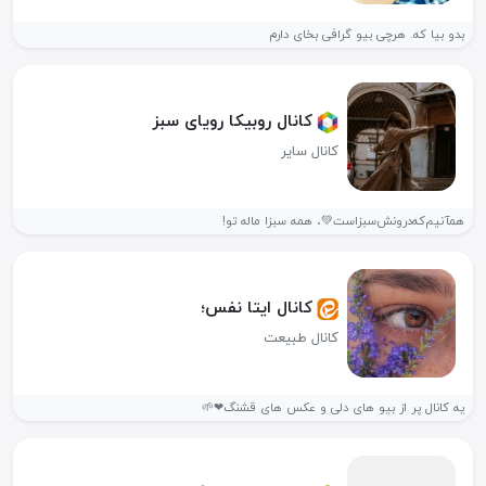
بدو بیا که. هرچی بیو گرافی بخای دارم
کانال روبیکا رویای سبز
کانال سایر
همآنیم‌که‌درونش‌سبز‌است💚، همه سبزا ماله تو!
کانال ایتا نفس؛
کانال طبیعت
یه کانال پر از بیو های دلی و عکس های قشنگ❤🌱