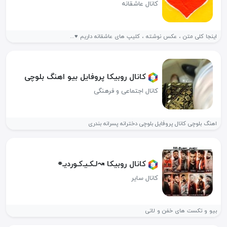
کانال عاشقانه
اینجا کلی متن ، عکس نوشته ، کلیپ های عاشقانه داریم ♥️...
کانال روبیکا پروفایل بیو اهنگ بلوچی
کانال اجتماعی و فرهنگی
اهنگ بلوچی کانال پروفایل بلوچی دخترانه پسرانه بندری
کانال روبیکا ↝لـکـیـ‌کـوردیـ⌯
کانال سایر
بیو و تکست های خفن و لاتی