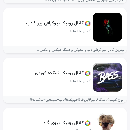
تابع قوانین جمهوری اسلامی ایران 🇮🇷 حمایت کنین 🙃🩷
کانال روبیکا بیوگرافی بیو ! دپ
کانال عاشقانه
بهترین کانال بیو گرافی دپ و غمیگن و اهنگ میکس و عکس...
کانال روبیکا غمکده کوردی
کانال عاشقانه
انواع کلیپ🎶اهنگ🎵بیو🖤پروف🔴موزیک‌🎭پاپ♥️سینمایی⭐عاشقانه💎
کانال روبیکا بیوی گاد