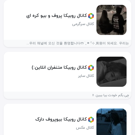
کانال روبیکا پروف و بیو کره ای
کانال سرگرمی
우리 채널에 오신 것을 환영합니다ᰔ ࣪ ֶ֪ 𖥻 𓍢⊹ ֢회원이 되세요. 우리는...
کانال روبیکا متنفران انلاین:)
کانال سایر
چی بگم خودت بیا ببین 🚶
کانال روبیکا بیوپروف دارک
کانال عکس