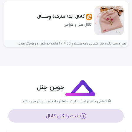
کانال ایتا هنرکدهٔ وِصــــاٰل
کانال هنر و طراحی
هنرِ دست یک دختر شمالیِ دهه‌هشتادی✋🏻🪡 ؛ آغشته به شعر و روزمرگی‌های...
جوین چنل
© تمامی حقوق این سایت متعلق به جوین چنل می باشد.
ثبت رایگان کانال