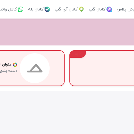
وش پلاس
کانال گپ
کانال آی گپ
کانال بله
کانال وات
VIP
عنوان کا
دسته بندی