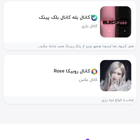
کانال بله کانال بلک پینک
کانال بازی
هـایـ کـیـوتـ هـا ایـنـجـا هـمـهـ چـیز از بـلـکـ پـیـنـکـ هـسـ مـثـلـا عـکـسـ...
کانال روبیکا Rose
کانال عکس
جناب با انواع ترند رزی