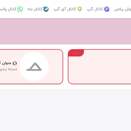
وش پلاس
کانال گپ
کانال آی گپ
کانال بله
کانال وات
VIP
عنوان کا
دسته بندی