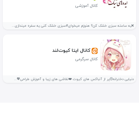
کانال آموزشی
❌یه ساعته سبزی خشک کن‼️ هنوزم میخوای#سبزی خشک کنی یه سفره میندازی...
کانال ایتا کیوت‌‌لند
کانال سرگرمی
دنیایی دخترانه😍پر از آنباکس های کیوت ❤️نقاشی های زیبا و آموزش طراحی💖...