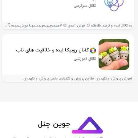
کانال سرگرمی
به کانال ایده و ترفند خلاقانه 😊 خوش آمدی 😍 #همه_چیز_مو_به‌_مو_آموزش_میدم👇 ✔️با...
کانال روبیکا ایده و خلاقیت های ناب
کانال آموزشی
اموزش پرورش و نگهداری حلزون پرورش و نگهداری ماهی پرورش و نگهداری...
جوین چنل