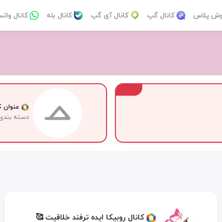
وش پلاس
کانال گپ
کانال آی گپ
کانال بله
کانال وات
VIP
عنوان کا
دسته بندی
کانال روبیکا ایده ترفند خلاقیت 🥰