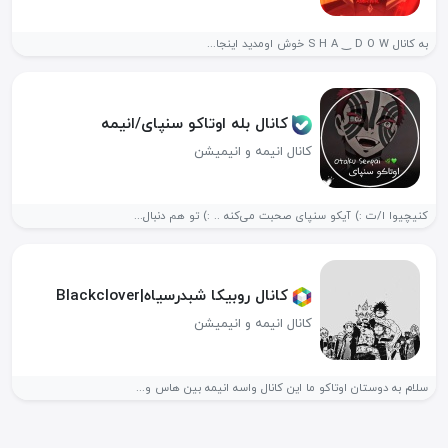
به کانال S H A ‿⁠ D O W خوش اومدید اینجا...
کانال بله اوتاکو سنپای/انیمه
کانال انیمه و انیمیشن
کنیچیوا ا/ت :) آیکو سنپای صحبت می‌کنه .. :) تو هم دنبال...
کانال روبیکا شبدرسیاه|Blackclover
کانال انیمه و انیمیشن
سلام به دوستان اوتاکو ما این کانال واسه انیمه بین هاس و...