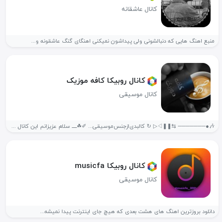
کانال عاشقانه
منبع اهنگ هایی که دنبالشونی ولی پیداشون نمیکنی اهنگای گنگ عاشقونه و...
کانال روبیکا کافه موزیک
کانال موسیقی
🎶●─────── ⇆ㅤ◁ㅤㅤ❚❚ㅤㅤ▷ ↻️ کالبدی‌ازجنس‌موسیقی... ✐☘ـــــ️ سلام عزیزانم این کانال متعلق به خودتونه...
کانال روبیکا musicfa
کانال موسیقی
دانلود بروزترین اهنگ های هشت بعدی که هیچ جای اینترنت پیدا نمیشه...