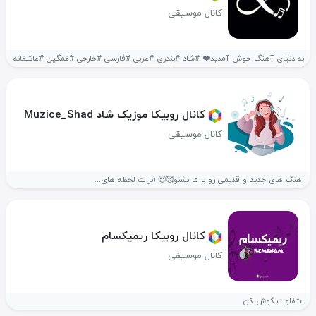
کانال موسیقی
به دنیای آهنگ خوش آمدید❤️ #شاد #بندری #عربی #فارسی #خارجی #غمگین #عاشقانه
کانال روبیکا موزیک شاد Muzice_Shad
کانال موسیقی
اهنگ های جدید و قدیمی رو با ما بشنو🥰😍 (برات لحظه های...
کانال روبیکا ریمیکسام
کانال موسیقی
متفاوت گوش کن