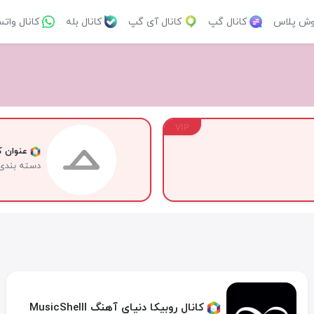
وش پلاس
کانال گپ
کانال آی گپ
کانال بله
کانال وات
VIP
عنوان کا
دسته بندی
کانال روبیکا دنیای آهنگ MusicShelll