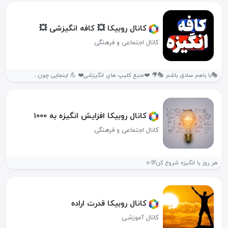
کانال روبیکا 💥 کافه انگیزشی 💥
کانال اجتماعی و فرهنگی
🎭با باهم صادق باشم 🎭🎥 ❤️منبع کلیپ‌ های انگیزشی❤️ 💪 اینجایی چون...
کانال روبیکا افزایش انگیزه به 1000
کانال اجتماعی و فرهنگی
هر روز با انگیزه شروع کن💯🤛
کانال روبیکا قدرت اراده
کانال آموزشی