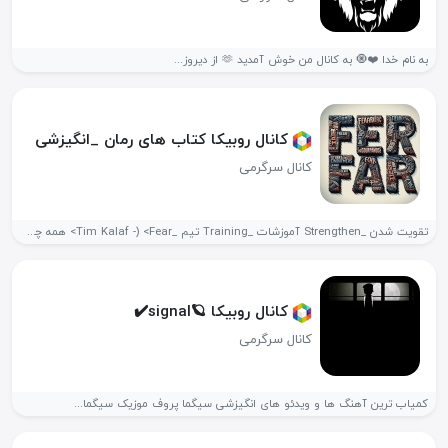
به نام خدا ❤️🧿 به کانال من خوش آمدید 🫶 از دیروز...
کانال روبیکا کتاب های رمان _انگیزشی
کانال سرگرمی
تقویت شدن _Strengthen آموزشات _Training تیم _Tim Kalaf -) ‌<Fear> همه چی...
کانال روبیکا 🪐signal✔️
کانال سرگرمی
کمیاب ترین آهنگ ها و ویدئو های انگیزشی سیگما پروف موزیک سیگما...