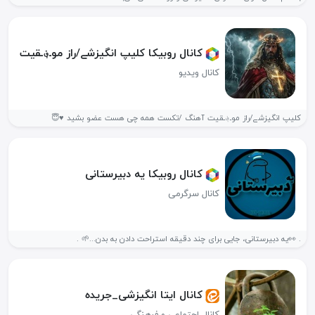
کانال روبیکا کلیپ انگیزشے/راز موـ؋ـقیت
کانال ویدیو
کلیپ انگیزشے/راز موـ؋ـقیت آهنگ /تکست همه چی هست عضو بشید ♥️😇
کانال روبیکا یه دبیرستانی
کانال سرگرمی
. 👀یه دبیرستانی، جایی برای چند دقیقه استراحت دادن به بدن...🌱 .
کانال ایتا انگیزشی_جریده
کانال اجتماعی و فرهنگی