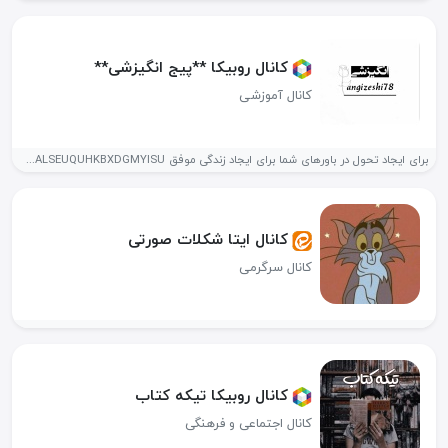
کانال روبیکا **پیج انگیزشی**
کانال آموزشی
برای ایجاد تحول در باورهای شما برای ایجاد زندگی موفق https://rubika.ir/joinc/CBFAHCJD0XEBXAALSEUQUHKBXDGMYISU
کانال ایتا شکلات صورتی
کانال سرگرمی
کانال روبیکا تیکه کتاب
کانال اجتماعی و فرهنگی