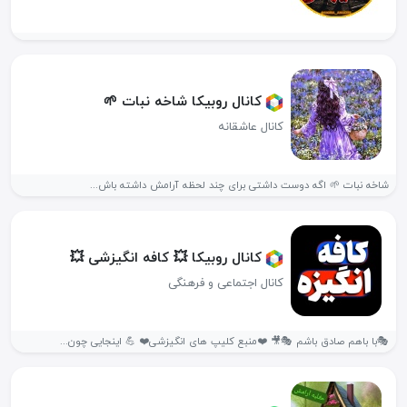
کانال روبیکا شاخه نبات 🌱
کانال عاشقانه
شاخه نبات 🌱 اگه دوست داشتی برای چند لحظه آرامش داشته باش...
کانال روبیکا 💥 کافه انگیزشی 💥
کانال اجتماعی و فرهنگی
🎭با باهم صادق باشم 🎭🎥 ❤️منبع کلیپ‌ های انگیزشی❤️ 💪 اینجایی چون...