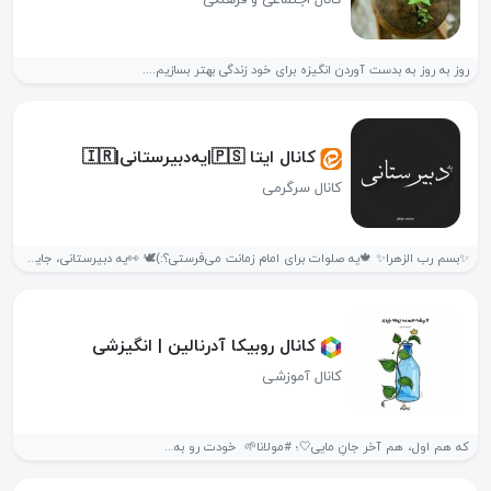
روز به روز به بدست آوردن انگیزه برای خود زندگی بهتر بسازیم....
کانال ایتا 🇵🇸|یه‌دبیرستانی|🇮🇷
کانال سرگرمی
✨بسم رب الزهرا✨ 🍁یه صلوات برای امام زمانت می‌فرستی؟:)🕊 👀یه دبیرستانی، جایی...
کانال روبیکا آدرنالین | انگیزشی
کانال آموزشی
که هم اول، هم آخر جانِ مایی🤍؛ #مولانا🌱 ‌ خودت رو به...