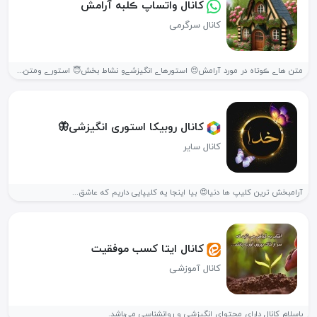
کانال واتساپ ڪلبه آرامش
کانال سرگرمی
متن هاے ڪوتاه در مورد آرامش😍 استورھاے انگیزشےو نشاط بخش😇 استورے ومتن...
کانال روبیکا استوری انگیزشی🦋
کانال سایر
آرامبخش ترین کلیپ ها دنیا😍 بیا اینجا یه کلیپایی داریم که عاشق...
کانال ایتا کسب موفقیت
کانال آموزشی
باسلام کانال دارای محتوای انگیزشی و روانشناسی می‌باشد.