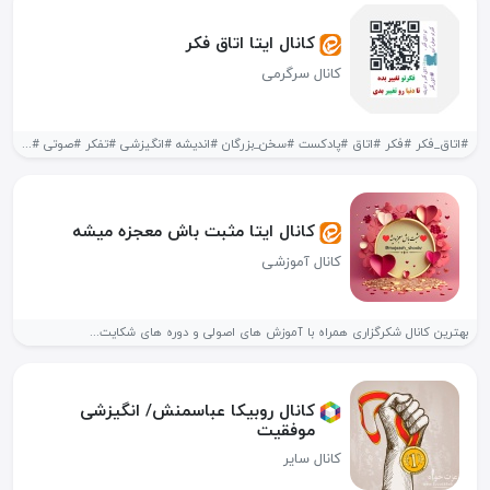
کانال ایتا اتاق فکر
کانال سرگرمی
#اتاق_فکر #فکر #اتاق #پادکست #سخن_بزرگان #اندیشه #انگیزشی #تفکر #صوتی #کتاب #کتاب_صوتی کتاب...
کانال ایتا ️مثبت باش معجزه میشه️
کانال آموزشی
بهترین کانال شکرگزاری همراه با آموزش های اصولی و دوره های شکایت...
کانال روبیکا عباسمنش/ انگیزشی
موفقیت
کانال سایر