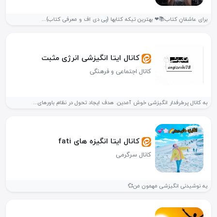
برای عاشقانِ کتاب📚❤ بهترین تیکه کتابها {پی دی اف و معرفی کتاب}...
کانال ایتا انگیزشی انرژی مثبت
کانال اجتماعی و فرهنگی
به کانال پرطرفدار انگیزشی خوش آمدین. هدف ایجاد تحول در نظام باورهای...
کانال ایتا انگیزه های fati
کانال سرگرمی
یه نوشیدنی انگیزشی مهمون من💞