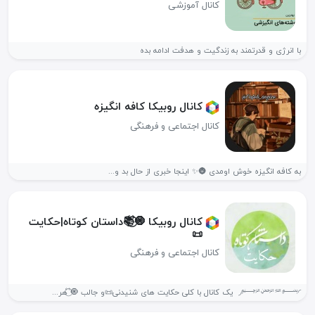
کانال آموزشی
با انرژی و قدرتمند به زندگیت و هدفت ادامه بده
کانال روبیکا کافه انگیزه
کانال اجتماعی و فرهنگی
به کافه انگیزه خوش اومدی 🌚✨ اینجا خبری از حال بد و...
کانال روبیکا 🧿⃝⃡📚داستان کوتاه|حکایت
📜
کانال اجتماعی و فرهنگی
◜﷽◞ ‌ یک کانال با کلی حکایت های شنیدنی📜و جالب 🧿⃝⃡ هر...