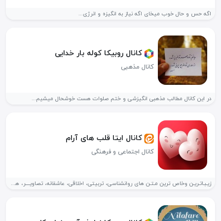
اگه حس و حال خوب میخای اگه نیاز به انگیزه و انرژی...
کانال روبیکا کوله بار خدایی
کانال مذهبی
در این کانال مطالب مذهبی انگیزشی و ختم صلوات هست خوشحال میشیم...
کانال ایتا قلب های آرام
کانال اجتماعی و فرهنگی
زیـبـاتـریـن وخاص ترین مـتـن های روانشناسی، تربیتی، اخلاقی، عاشقانه، تصاویــــر، هنر و...