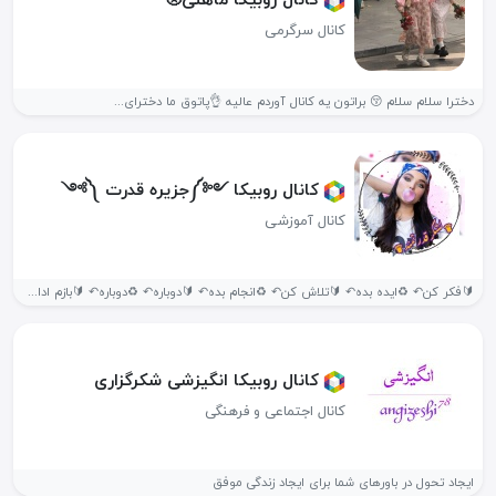
کانال سرگرمی
دخترا سلام سلام 😚 براتون یه کانال آوردم عالیه 👌پاتوق ما دخترای...
کانال روبیکا ༺༽جزیره قدرت ༼༻
کانال آموزشی
🔰فکر کن↶ ♻️ایده بده↶ 🔰تلاش کن↶ ♻️انجام بده↶ 🔰دوباره↶ ♻️دوباره↶ 🔰بازم ادامه...
کانال روبیکا انگیزشی شکرگزاری
کانال اجتماعی و فرهنگی
ایجاد تحول در باورهای شما برای ایجاد زندگی موفق