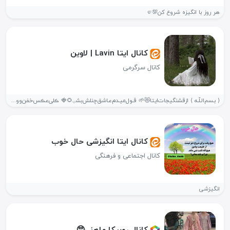
هر روز با انگیزه شروع کن💯🤛
کانال ایتا Lavin | لاوین
کانال سرگرمی
⟨ بـسم‌الـلّـه ⟩ از‌قشنگیجات‌‌ایتا😻🌱 قـول‌میـدم‌عـاشق‌چنلش‌بشۍ🌻🍓 ڪلی‌عڪس‌‌خفن‌ووالپیپردلبر‌تو‌چنلشونه🗞💕. استوری‌وڪلیپ‌‌و…🐳⛅️! خلاصه‌‌ڪه‌🥑 بیااینجافقط‌بچرخ‌ولــذت‌ببر(: ❤️🌙' خوشحال‌میشیم‌تشریف‌بیـار‌ین‌🔥 پشیمون‌نمیشـی‌رفیق🤞🏻💎🌸...
کانال ایتا انگیزشی حال خوب
کانال اجتماعی و فرهنگی
انگیزشی
کانال روبیکا ماهنی🥺