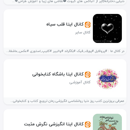
دنیایی دخترانه😍پر از آنباکس های کیوت ❤️نقاشی های زیبا و آموزش طراحی💖...
کانال ایتا قلب سیاه
کانال سایر
در کانال ما : #پروفایل #پورف_فیک #بکگراند #والیپر #کلیپ_استوری #عکس_عاشقانه #بیو_گرافی #بیو_انگیزشی...
کانال ایتا باشگاه کتابخوانی
کانال آموزشی
معرفی بروزترین کتب روز دنیا روانشناسی انگیزشی رمان ترویج کتاب و کتابخوانی...
کانال ایتا انگیزشی نگرش مثبت