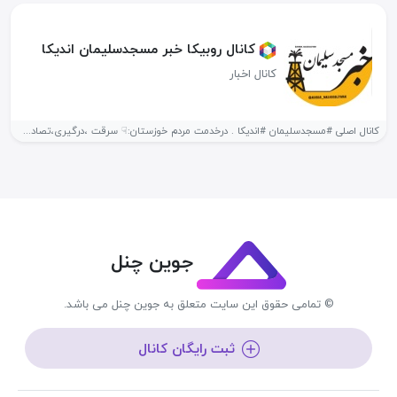
کانال روبیکا خبر مسجدسلیمان اندیکا
کانال اخبار
کانال اصلی #مسجدسلیمان #اندیکا ‌. درخدمت مردم خوزستان:☟ سرقت ،درگیری،تصادف،آتشسوزی،دوربین مداربسته شناسایی...
جوین چنل
© تمامی حقوق این سایت متعلق به جوین چنل می باشد.
ثبت رایگان کانال