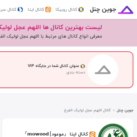
جوین چنل
کانال روبیکا
کانال ایتا
کانال سر
لیست بهترین کانال ها اللهم عجل لولیک
معرفی انواع کانال های مرتبط با اللهم عجل لولیک الف
عنوان کانال شما در جایگاه VIP
دسته بندی
جوین چنل
›
کانال اللهم عجل لولیک الفرج
کانال ایتا 「موعود┆𝗺𝗼𝘄𝗼𝗼𝗱」