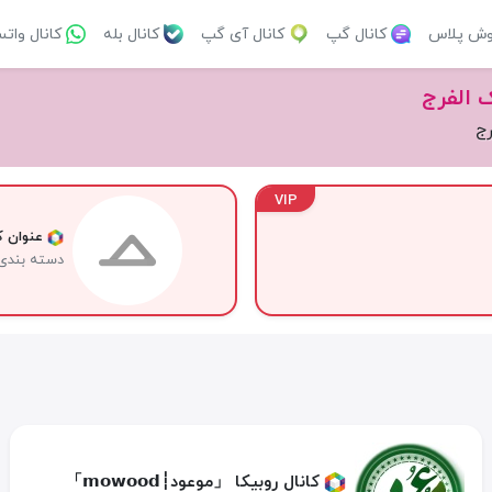
وش پلاس
کانال گپ
کانال آی گپ
کانال بله
کانال وات
 الفرج
رج
VIP
عنوان کا
دسته بندی
کانال روبیکا 「موعود┆𝗺𝗼𝘄𝗼𝗼𝗱」