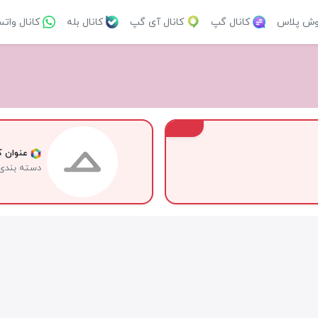
وش پلاس
کانال گپ
کانال آی گپ
کانال بله
کانال وات
VIP
عنوان کا
دسته بندی