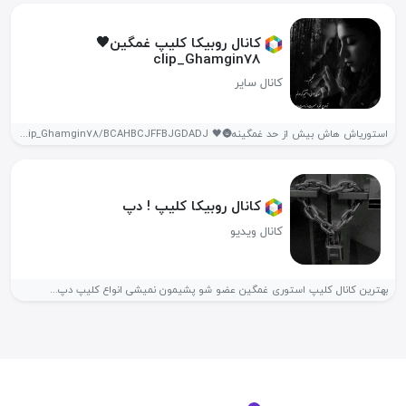
کانال روبیکا کلیپ غمگین🖤
clip_Ghamgin78
کانال سایر
استوریاش هاش بیش از حد غمگینه🌚🖤 https://rubika.ir/clip_Ghamgin78/BCAHBCJFFBJGDADJ https://rubika.ir/clip_Ghamgin78/BCAHBCJFFBJGDADJ +معدن استوریای دپ و...
کانال روبیکا کلیپ ! دپ
کانال ویدیو
بهترین کانال کلیپ استوری غمگین عضو شو پشیمون نمیشی انواع کلیپ دپ...